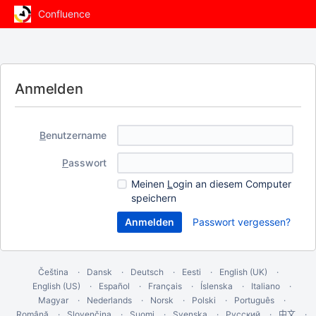
Confluence
Anmelden
B
enutzername
P
asswort
Meinen
L
ogin an diesem Computer
speichern
Passwort vergessen?
Čeština
Dansk
Deutsch
Eesti
English (UK)
English (US)
Español
Français
Íslenska
Italiano
Magyar
Nederlands
Norsk
Polski
Português
Română
Slovenčina
Suomi
Svenska
Русский
中文